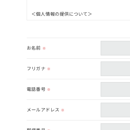
＜個人情報の提供について＞
当社ではお客様の同意を得た場合または法令に
取得した個人情報を第三者に提供することは
＜個人情報の委託について＞
お名前
※
当社では、利用目的の達成に必要な範囲におい
これらの委託先に対しては個人情報保護契約等
フリガナ
※
＜個人情報の安全管理＞
電話番号
当社では、個人情報の漏洩等がなされないよう
※
＜個人情報を与えなかった場合に生じる結果
メールアドレス
※
必要な情報を頂けない場合は、それに対応し