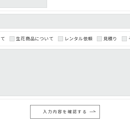
続について＞
除・利用停止の手続を定めさせて頂いております。
ます。
的手続きにつきましては、お電話でお問合せ下さい。
いて
生花商品について
レンタル依頼
見積り