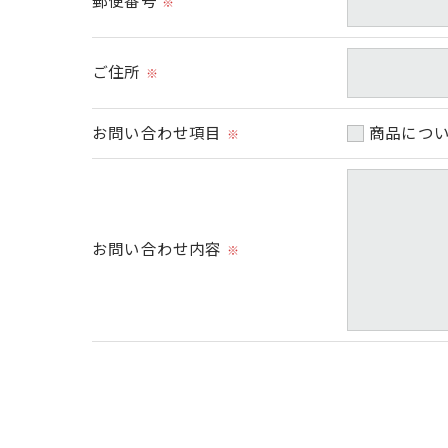
郵便番号
※
＜個人情報の開示･訂正・削除･利用停止の手
当社では、お客様の個人情報の開示･訂正･削
ご本人である事を確認のうえ、対応させて頂き
ご住所
※
個人情報の開示･訂正･削除・利用停止の具体
お問い合わせ項目
商品につ
※
お問い合わせ内容
※