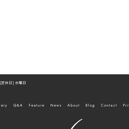
 / [定休日] 水曜日
lery
Q&A
Feature
News
About
Blog
Contact
Pr