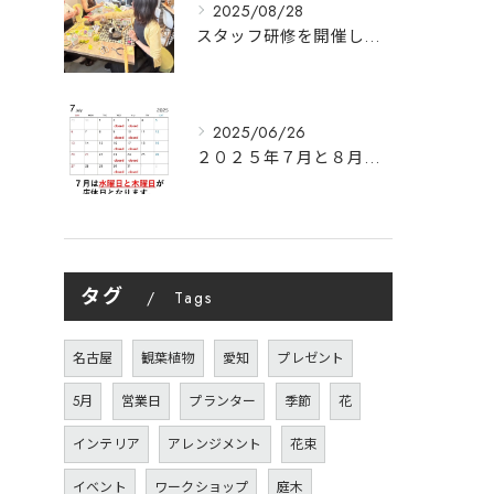
2025/08/28
スタッフ研修を開催します。｜名古屋市中村区Y's garden
2025/06/26
２０２５年７月と８月の営業日のご案内｜Y’s garden
タグ
Tags
名古屋
観葉植物
愛知
プレゼント
5月
営業日
プランター
季節
花
インテリア
アレンジメント
花束
イベント
ワークショップ
庭木